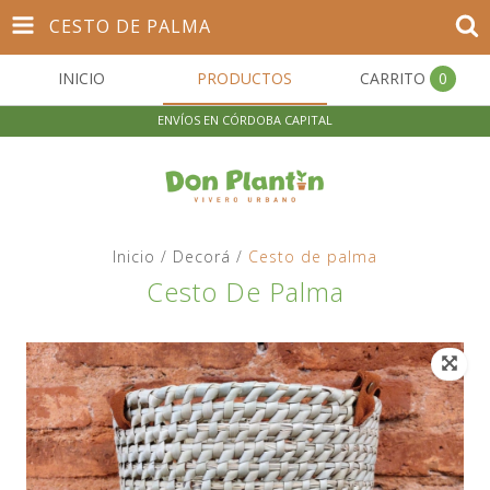
CESTO DE PALMA
INICIO
PRODUCTOS
CARRITO
0
ENVÍOS EN CÓRDOBA CAPITAL
Inicio
/
Decorá
/
Cesto de palma
Cesto De Palma