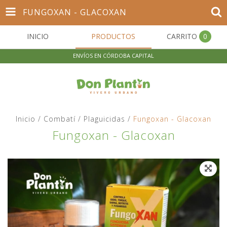
FUNGOXAN - GLACOXAN
INICIO
PRODUCTOS
CARRITO
0
ENVÍOS EN CÓRDOBA CAPITAL
Inicio
/
Combatí
/
Plaguicidas
/
Fungoxan - Glacoxan
Fungoxan - Glacoxan