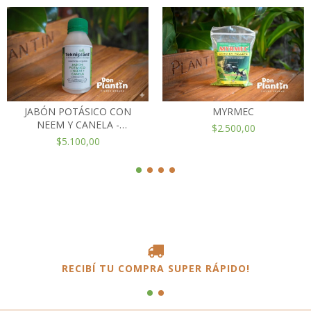
JABÓN POTÁSICO CON
MYRMEC
NEEM Y CANELA -
$2.500,00
TEKNIPLANT
$5.100,00
RECIBÍ TU COMPRA SUPER RÁPIDO!